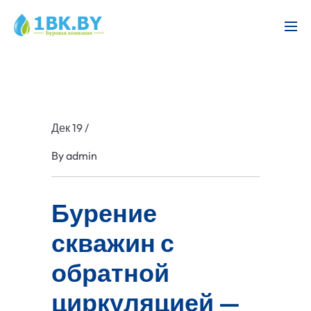
Дек 19
/
By
admin
Бурение
скважин с
обратной
циркуляцией —