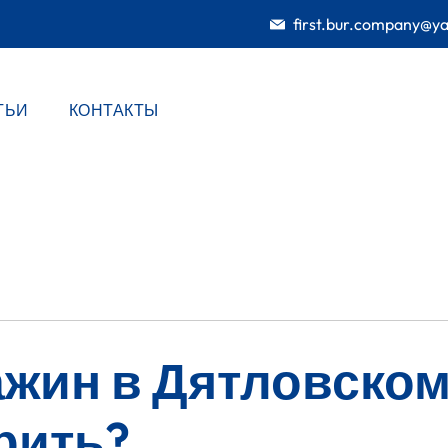
first.bur.company@y
ТЬИ
КОНТАКТЫ
ажин в Дятловском
рить?