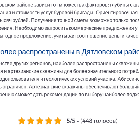
вском районе зависит от множества факторов: глубины скв
вания и стоимости услуг буровой бригады. Ориентировочная 
 тысяч рублей. Получение точной сметы возможно только по
урения. Необходимо запросить коммерческие предложения у 
выгодное предложение, учитывая соотношение цены и качест
более распространены в Дятловском рай
инстве других регионов, наиболее распространены скважины 
 и артезианские скважины для более значительного потре
одопользователя и геологических условий участка. Абиссин
ть ограничен. Артезианские скважины обеспечивают больший 
урению сможет дать рекомендации по выбору наиболее подх
5/5 - (448 голосов)