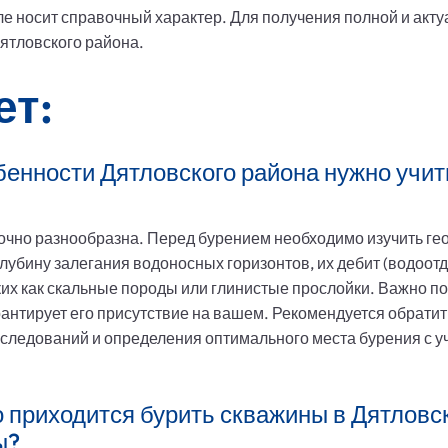
е носит справочный характер. Для получения полной и акт
ятловского района.
ет:
бенности Дятловского района нужно учи
очно разнообразна. Перед бурением необходимо изучить гео
лубину залегания водоносных горизонтов, их дебит (водоотд
их как скальные породы или глинистые прослойки. Важно по
арантирует его присутствие на вашем. Рекомендуется обрати
следований и определения оптимального места бурения с у
 приходится бурить скважины в Дятловс
ы?