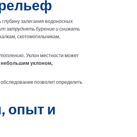
 рельеф
 глубину залегания водоносных
ут затруднять бурение и снижать
валкам, скотомогильникам,
атоплению.
Уклон местности может
с небольшим уклоном,
е обследование позволит определить
, опыт и