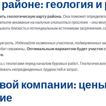
районе: геология и
ть геологическую карту района.
Она поможет определить
тите внимание на наличие глинистых прослоек – они мог
ывать близость к потенциальным источникам загрязнения: с
ную роль.
Избегайте низменных участков, подверженных з
дебит скважины.
Оптимальным вариантом будет участок 
и.
ь с геологами перед началом буровых работ. Геологическо
бежать непредвиденных трудностей и затрат.
вой компании: цены
ие