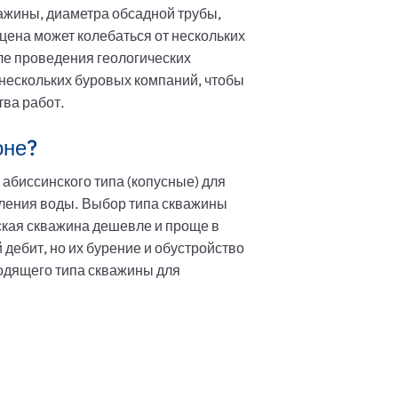
ажины, диаметра обсадной трубы,
цена может колебаться от нескольких
сле проведения геологических
нескольких буровых компаний, чтобы
ва работ.
оне?
абиссинского типа (копусные) для
бления воды. Выбор типа скважины
ская скважина дешевле и проще в
дебит, но их бурение и обустройство
одящего типа скважины для