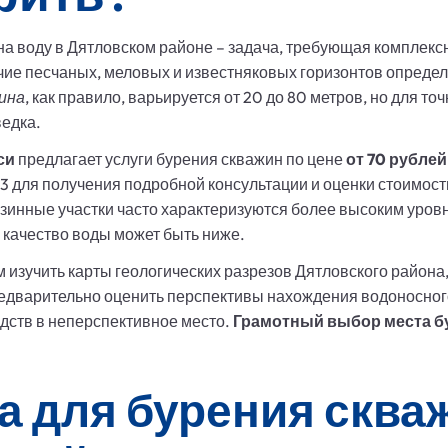
а воду в Дятловском районе – задача, требующая комплекс
ие песчаных, меловых и известняковых горизонтов определ
ина
, как правило, варьируется от 20 до 80 метров, но для 
ведка.
си
предлагает услуги бурения скважин по цене
от 70 рубле
3 для получения подробной консультации и оценки стоимост
изинные участки часто характеризуются более высоким уров
о качество воды может быть ниже.
изучить карты геологических разрезов Дятловского района,
предварительно оценить перспективы нахождения водоносно
дств в неперспективное место.
Грамотный выбор места б
а для бурения сква