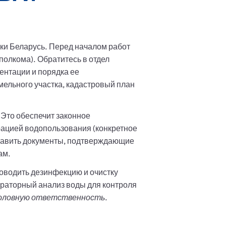
ки Беларусь. Перед началом работ
олкома). Обратитесь в отдел
ентации и порядка ее
мельного участка, кадастровый план
 Это обеспечит законное
рацией водопользования (конкретное
ставить документы, подтверждающие
ам.
оводить дезинфекцию и очистку
ораторный анализ воды для контроля
уголовную ответственность
.