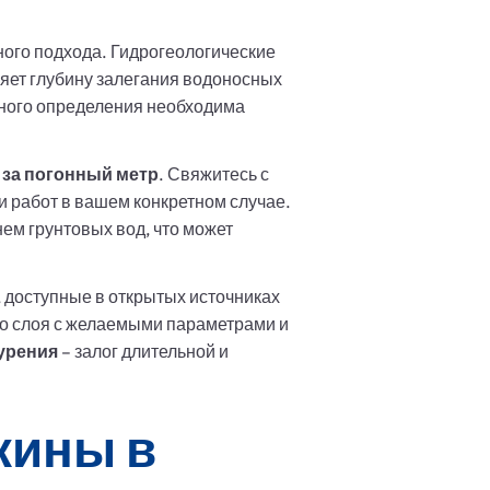
ного подхода. Гидрогеологические
яет глубину залегания водоносных
точного определения необходима
й за погонный метр
. Свяжитесь с
и работ в вашем конкретном случае.
нем грунтовых вод, что может
 доступные в открытых источниках
го слоя с желаемыми параметрами и
урения
– залог длительной и
жины в