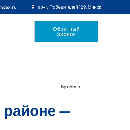
andex.ru
пр-т. Победителей 129, Минск
Обратный
Звонок
By
admin
 районе —