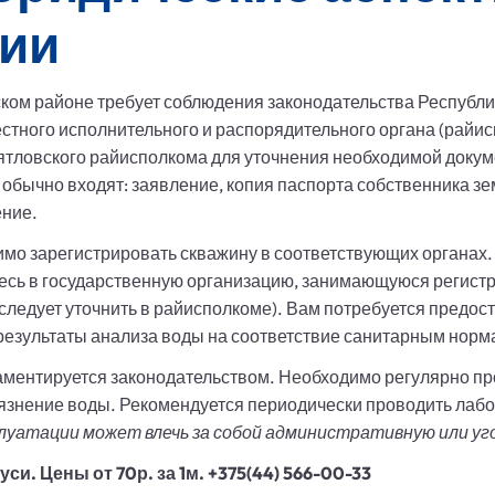
ии
ком районе требует соблюдения законодательства Республи
тного исполнительного и распорядительного органа (райисп
ятловского райисполкома для уточнения необходимой докум
 обычно входят: заявление, копия паспорта собственника зе
ение.
мо зарегистрировать скважину в соответствующих органах.
есь в государственную организацию, занимающуюся регист
следует уточнить в райисполкоме). Вам потребуется предо
результаты анализа воды на соответствие санитарным норм
аментируется законодательством. Необходимо регулярно пр
рязнение воды. Рекомендуется периодически проводить лаб
плуатации может влечь за собой административную или 
и. Цены от 70р. за 1м. +375(44) 566-00-33