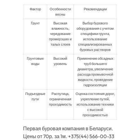
Фактор
Особенности
Рекомендации
весны
Грунт
Высокая
Выбор бурового
влажность,
оборудования с учетом
чередование
специфики грунта,
промерзших и
использование
талых слоев
специализированных
буровых растворов
Грунтовые
Высокий
Применение обсадных
воды
уровень
труб большего
диаметра, увеличение
расхода промывочной
жидкости, проведение
гидроизоляции
Подъездные
Распутица,
Оценка состояния дорог,
пути
ограниченная
укрепление путей,
проходимость
использование техники
с высокой
проходимостью
Первая буровая компания в Беларуси.
Цены от 70р. за 1м. +375(44) 566-00-33