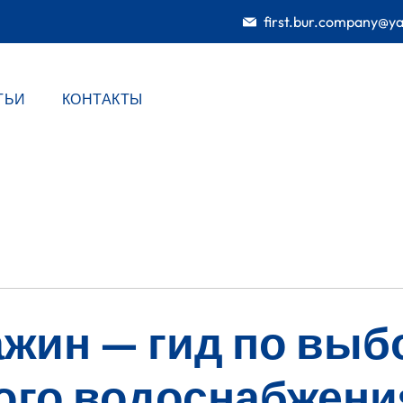
first.bur.company@y
ТЬИ
КОНТАКТЫ
жин — гид по выб
ого водоснабжени