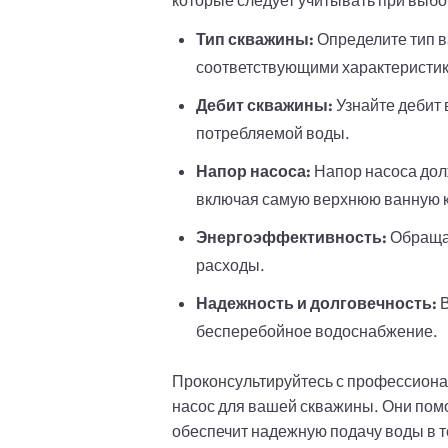
которые следует учитывать при выбо
Тип скважины:
Определите тип в
соответствующими характеристи
Дебит скважины:
Узнайте дебит 
потребляемой воды.
Напор насоса:
Напор насоса дол
включая самую верхнюю ванную к
Энергоэффективность:
Обращай
расходы.
Надежность и долговечность:
В
бесперебойное водоснабжение.
Проконсультируйтесь с профессиона
насос для вашей скважины. Они помо
обеспечит надежную подачу воды в т