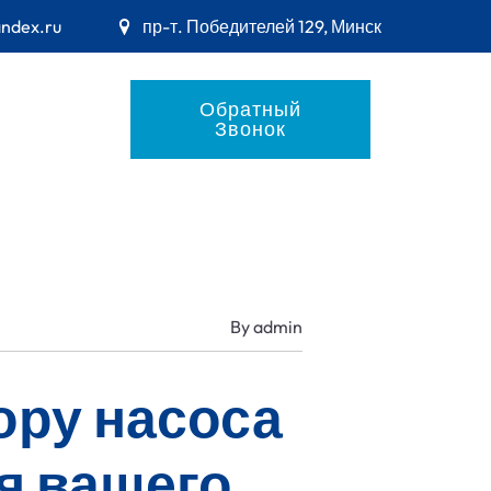
andex.ru
пр-т. Победителей 129, Минск
Обратный
Звонок
By
admin
ору насоса
я вашего