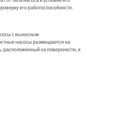
т от типа насоса и условий его
проверку его работоспособности.
асосы с выносным
остные насосы размещаются на
, расположенный на поверхности, и