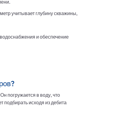
мени.
аметр учитывает глубину скважины,
 водоснабжения и обеспечение
тров?
н погружается в воду, что
т подбирать исходя из дебита