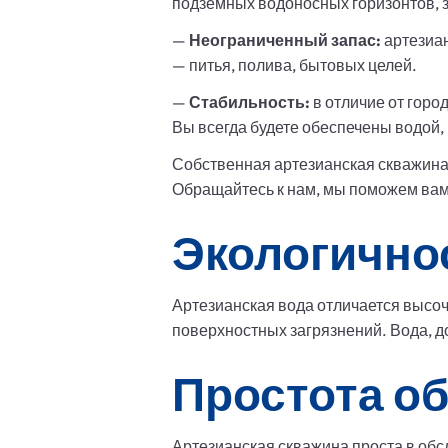
подземных водоносных горизонтов, 
—
Неограниченный запас:
артезиан
— питья, полива, бытовых целей.
—
Стабильность:
в отличие от горо
Вы всегда будете обеспечены водой,
Собственная артезианская скважина 
Обращайтесь к нам, мы поможем вам 
Экологичнос
Артезианская вода отличается высоч
поверхностных загрязнений. Вода, д
Простота о
Артезианская скважина проста в обс