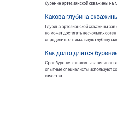
бурение артезианской скважины на г
Какова глубина скважин
Глубина артезианской скважины завис
но может достигать нескольких соте
определить оптимальную глубину ск
Как долго длится бурени
Срок бурения скважины зависит от гл
опытные специалисты используют сов
качества.