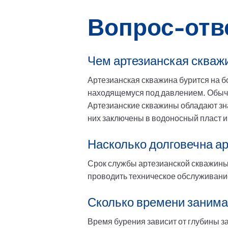
Вопрос-отв
Чем артезианская скважи
Артезианская скважина бурится на бо
находящемуся под давлением. Обычн
Артезианские скважины обладают зн
них заключены в водоносный пласт и
Насколько долговечна а
Срок службы артезианской скважины 
проводить техническое обслуживание
Сколько времени занима
Время бурения зависит от глубины з