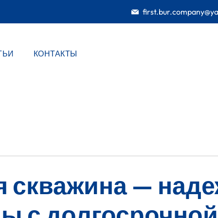
first.bur.company@y
ТЬИ
КОНТАКТЫ
я скважина — над
ды с долгосрочной