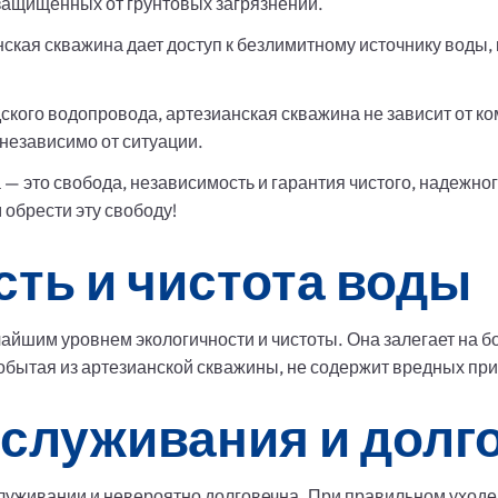
защищенных от грунтовых загрязнений.
ская скважина дает доступ к безлимитному источнику воды, 
дского водопровода, артезианская скважина не зависит от 
 независимо от ситуации.
— это свобода, независимость и гарантия чистого, надежно
обрести эту свободу!
ть и чистота воды
айшим уровнем экологичности и чистоты. Она залегает на бо
обытая из артезианской скважины, не содержит вредных при
бслуживания и долг
луживании и невероятно долговечна. При правильном уходе 