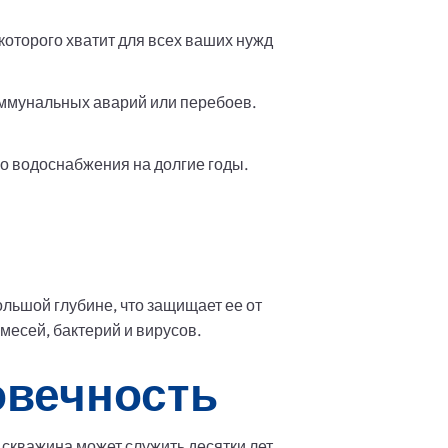
которого хватит для всех ваших нужд
коммунальных аварий или перебоев.
го водоснабжения на долгие годы.
льшой глубине, что защищает ее от
месей, бактерий и вирусов.
овечность
скважина может служить десятки лет