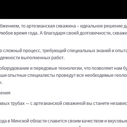
абжением, то артезианская скважина – идеальное решение дл
любое время года. А благодаря своей долговечности, скваж
о сложный процесс, требующий специальных знаний и опыта
надежности выполненных работ.
борудование и передовые технологии, что позволяет нам б
наши опытные специалисты проведут все необходимые геоло
ы.
жения
авых трубах — с артезианской скважиной вы станете незави
ода в Минской области славится своим качеством и вкусовы