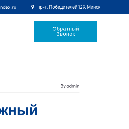
andex.ru
пр-т. Победителей 129, Минск
Обратный
Звонок
By
admin
ежный