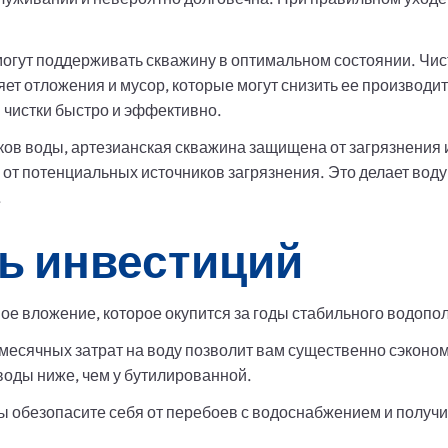
огут поддерживать скважину в оптимальном состоянии. Чис
ляет отложения и мусор, которые могут снизить ее производ
 чистки быстро и эффективно.
ков воды, артезианская скважина защищена от загрязнения 
 от потенциальных источников загрязнения. Это делает воду
.
ь инвестиций
ое вложение, которое окупится за годы стабильного водопо
месячных затрат на воду позволит вам существенно сэконо
воды ниже, чем у бутилированной.
ы обезопасите себя от перебоев с водоснабжением и получи