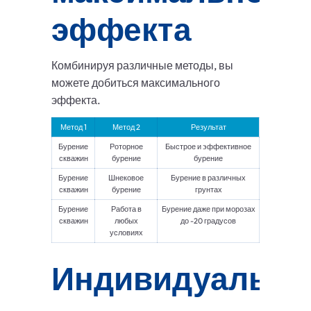
эффекта
Комбинируя различные методы, вы
можете добиться максимального
эффекта.
Метод 1
Метод 2
Результат
Бурение
Роторное
Быстрое и эффективное
скважин
бурение
бурение
Бурение
Шнековое
Бурение в различных
скважин
бурение
грунтах
Бурение
Работа в
Бурение даже при морозах
скважин
любых
до -20 градусов
условиях
Индивидуальн