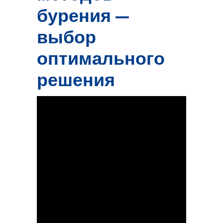
бурения —
выбор
оптимального
решения