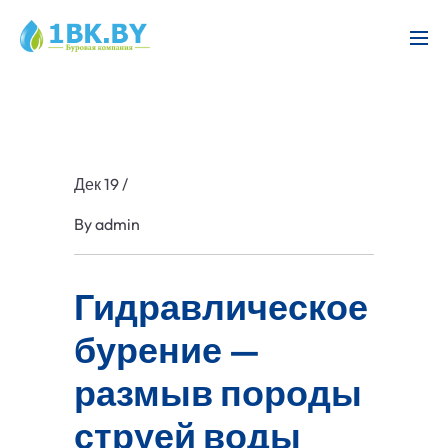
Дек 19
/
By
admin
Гидравлическое
бурение —
размыв породы
струей воды