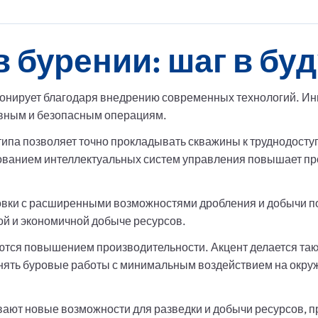
 бурении: шаг в бу
ионирует благодаря внедрению современных технологий. И
ивным и безопасным операциям.
типа позволяет точно прокладывать скважины к труднодос
ованием интеллектуальных систем управления повышает пр
вки с расширенными возможностями дробления и добычи по
рой и экономичной добыче ресурсов.
тся повышением производительности. Акцент делается такж
нять буровые работы с минимальным воздействием на окр
ают новые возможности для разведки и добычи ресурсов, п