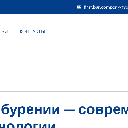
first.bur.company@y
ТЬИ
КОНТАКТЫ
 бурении — совре
хнологии