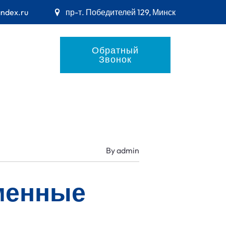
andex.ru
пр-т. Победителей 129, Минск
Обратный
Звонок
By
admin
менные