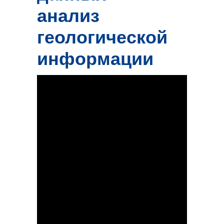
анализ
геологической
информации