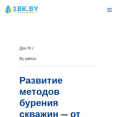
Дек 19
/
By
admin
Развитие
методов
бурения
скважин — от