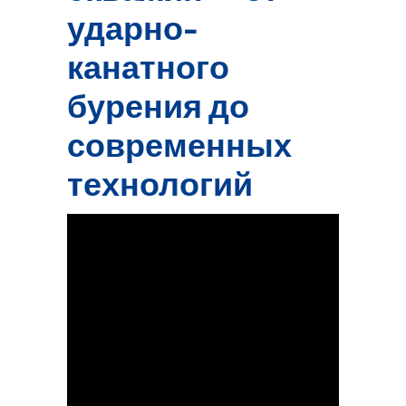
ударно-
канатного
бурения до
современных
технологий