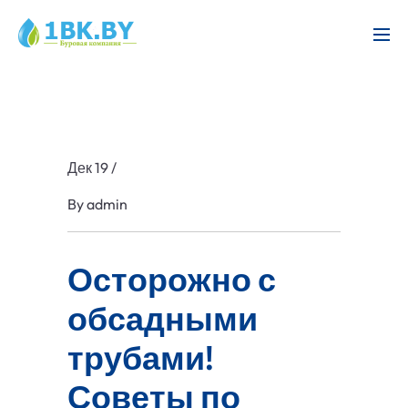
Дек 19
/
By
admin
Осторожно с
обсадными
трубами!
Советы по