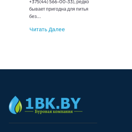
+375(44) 566-00-33), редко
бывает пригодна для питья
без...
Читать Далее