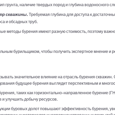
ип грунта, наличие твердых пород и глубина водоносного с
тр скважины.
Требуемая глубина для доступа к достаточны
са и обсадных труб.
ые методы бурения имеют разную стоимость, поэтому важн
льным бурильщиком, чтобы получить экспертное мнение и 
зывать значительное влияние на отрасль бурения скважин.
дования будущее бурения выглядит перспективным и мног
рения, таких как горизонтально-направленное бурение (ГН
 и улучшить добычу ресурсов.
кции буровых долот повышают эффективность бурения, ув