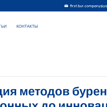
first.bur.company@y
ТЬИ
КОНТАКТЫ
ия методов бурен
ионных до иннова