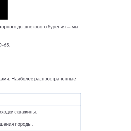
торного до шнекового бурения — мы
0-65.
тками. Наиболее распространенные
оходки скважины.
ушения породы.