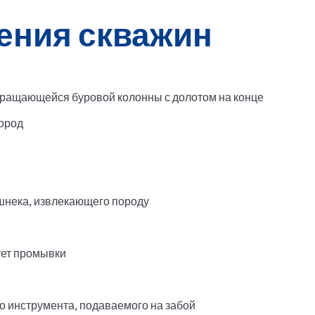
ения скважин
ращающейся буровой колонны с долотом на конце
пород
 шнека, извлекающего породу
ует промывки
о инструмента, подаваемого на забой