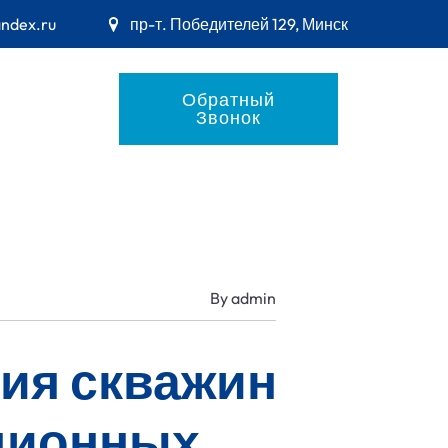
andex.ru
пр-т. Победителей 129, Минск
Обратный
Звонок
By
admin
ия скважин
ционных