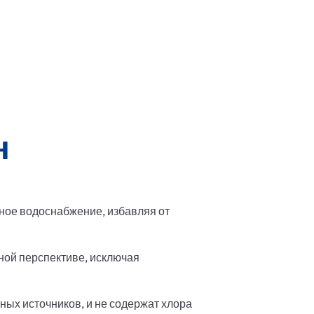
н
ное водоснабжение, избавляя от
ной перспективе, исключая
ых источников, и не содержат хлора