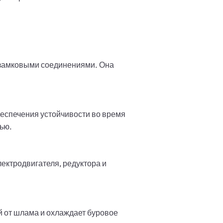
 замковыми соединениями. Она
беспечения устойчивости во время
ью.
ектродвигателя, редуктора и
 от шлама и охлаждает буровое