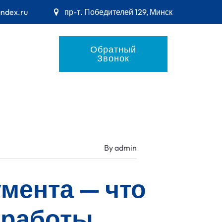
andex.ru
пр-т. Победителей 129, Минск
Обратный
Звонок
By
admin
мента — что
 работы