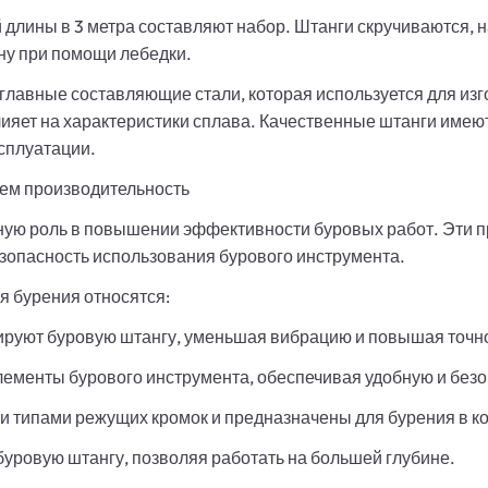
й длины в 3 метра составляют набор. Штанги скручиваются,
ну при помощи лебедки.
— главные составляющие стали, которая используется для из
ияет на характеристики сплава. Качественные штанги имеют
сплуатации.
ем производительность
ную роль в повышении эффективности буровых работ. Эти п
зопасность использования бурового инструмента.
я бурения относятся:
руют буровую штангу, уменьшая вибрацию и повышая точно
ементы бурового инструмента, обеспечивая удобную и безо
типами режущих кромок и предназначены для бурения в кон
уровую штангу, позволяя работать на большей глубине.