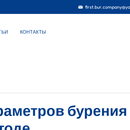
first.bur.company@y
ТЬИ
КОНТАКТЫ
раметров бурения
тоде