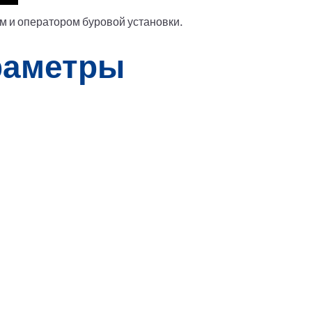
м и оператором буровой установки.
раметры