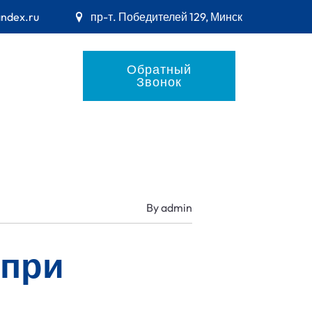
andex.ru
пр-т. Победителей 129, Минск
Обратный
Звонок
By
admin
 при