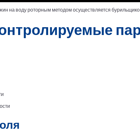
ажин на воду роторным методом осуществляется бурильщико
онтролируемые па
ти
ости
оля