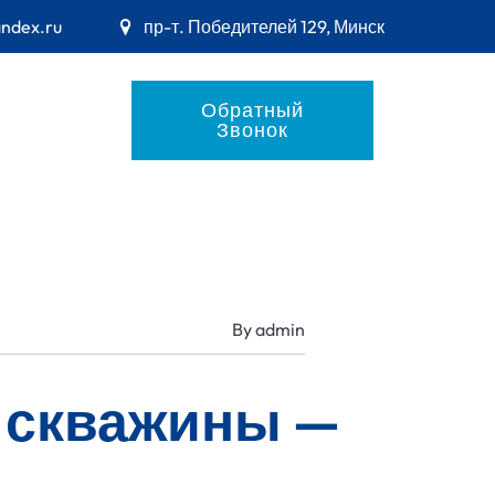
andex.ru
пр-т. Победителей 129, Минск
Обратный
Звонок
By
admin
е скважины —