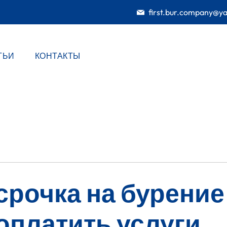
first.bur.company@y
ТЬИ
КОНТАКТЫ
срочка на бурени
оплатить услуги