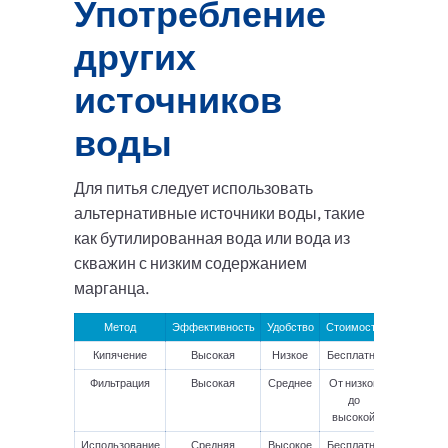
Употребление
других
источников
воды
Для питья следует использовать
альтернативные источники воды, такие
как бутилированная вода или вода из
скважин с низким содержанием
марганца.
Метод
Эффективность
Удобство
Стоимость
Кипячение
Высокая
Низкое
Бесплатно
Фильтрация
Высокая
Среднее
От низкой
до
высокой
Использование
Средняя
Высокое
Бесплатно