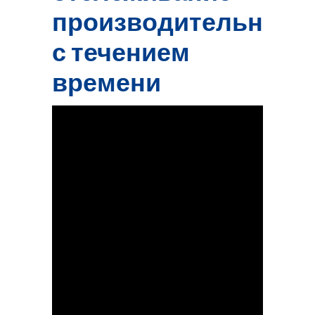
производительност
с течением
времени