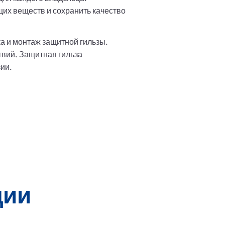
щих веществ и сохранить качество
а и монтаж защитной гильзы.
твий. Защитная гильза
ии.
ции