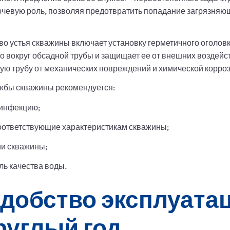
лючевую роль, позволяя предотвратить попадание загрязняю
 устья скважины включает установку герметичного оголовк
о вокруг обсадной трубы и защищает ее от внешних воздейс
ую трубу от механических повреждений и химической корроз
ужбы скважины рекомендуется:
зинфекцию;
соответствующие характеристикам скважины;
ии скважины;
ль качества воды.
удобство эксплуата
руглый год