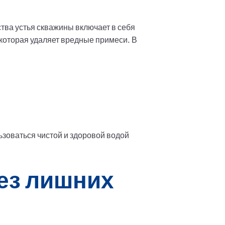
тва устья скважины включает в себя
 которая удаляет вредные примеси. В
ьзоваться чистой и здоровой водой
ез лишних