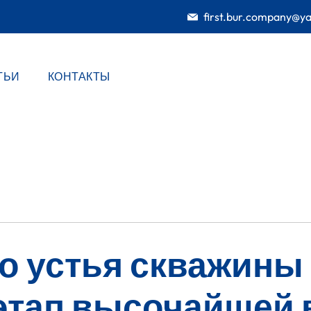
first.bur.company@y
ТЬИ
КОНТАКТЫ
о устья скважины
тап высочайшей 