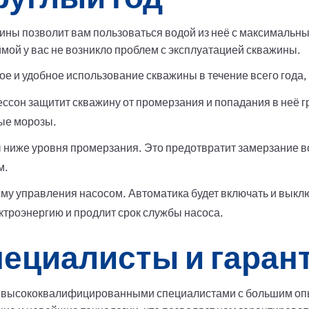
ины позволит вам пользоваться водой из неё с максимальн
имой у вас не возникло проблем с эксплуатацией скважины.
ое и удобное использование скважины в течение всего года
ессон защитит скважину от промерзания и попадания в неё г
ные морозы.
ниже уровня промерзания. Это предотвратит замерзание во
м.
му управления насосом. Автоматика будет включать и выклю
ектроэнергию и продлит срок службы насоса.
ециалисты и гарант
высококвалифицированными специалистами с большим опы