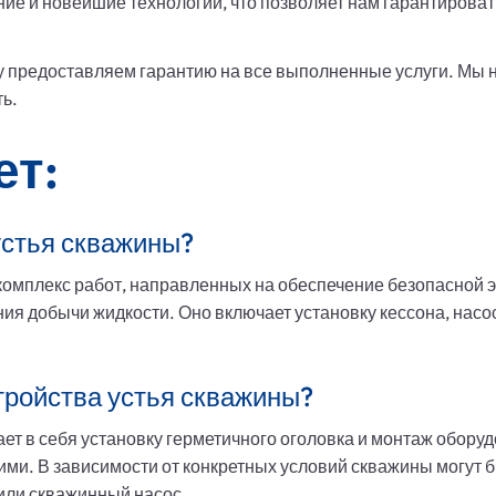
е и новейшие технологии, что позволяет нам гарантироват
у предоставляем гарантию на все выполненные услуги. Мы н
ть.
ет:
устья скважины?
комплекс работ, направленных на обеспечение безопасной 
ия добычи жидкости. Оно включает установку кессона, насос
стройства устья скважины?
ет в себя установку герметичного оголовка и монтаж обору
ими. В зависимости от конкретных условий скважины могут
 или скважинный насос.