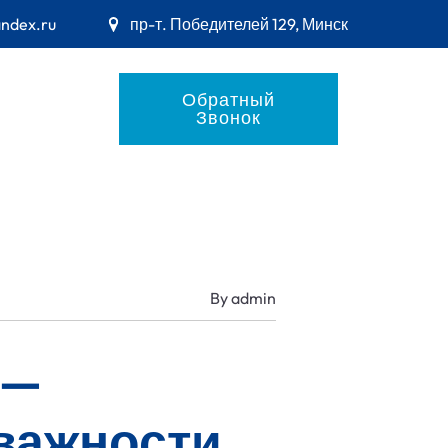
andex.ru
пр-т. Победителей 129, Минск
Обратный
Звонок
By
admin
 —
важности