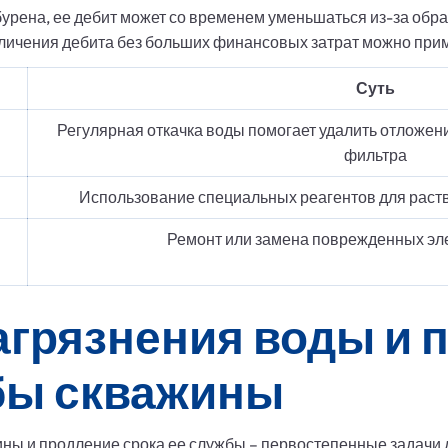
урена, ее дебит может со временем уменьшаться из-за обр
личения дебита без больших финансовых затрат можно прим
Суть
Регулярная откачка воды помогает удалить отложен
фильтра
Использование специальных реагентов для раст
Ремонт или замена поврежденных эл
агрязнения воды и 
бы скважины
ны и продление срока ее службы – первостепенные задачи 