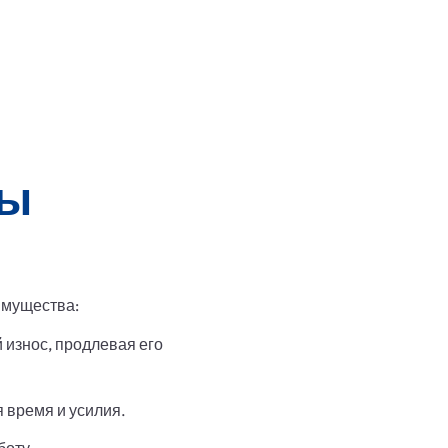
мы
имущества:
износ, продлевая его
 время и усилия.