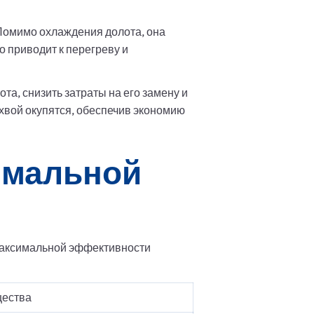
Помимо охлаждения долота, она
 приводит к перегреву и
а, снизить затраты на его замену и
хвой окупятся, обеспечив экономию
имальной
максимальной эффективности
ества