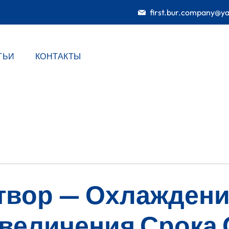
first.bur.company@y
ТЬИ
КОНТАКТЫ
твор — Охлаждени
Увеличения Срока