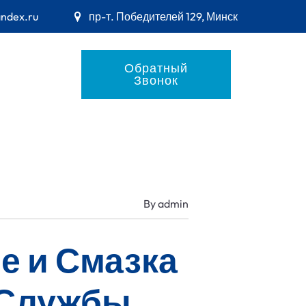
andex.ru
пр-т. Победителей 129, Минск
Обратный
Звонок
By
admin
е и Смазка
 Службы