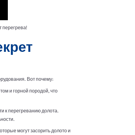
т перегрева!
екрет
рудования. Вот почему:
ом и горной породой, что
ти к перегреванию долота.
ности.
торые могут засорить долото и