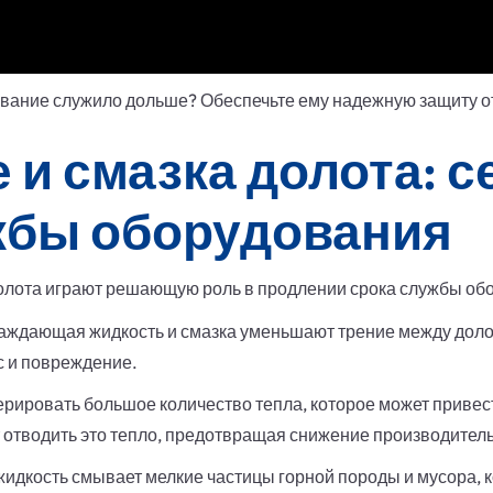
ование служило дольше? Обеспечьте ему надежную защиту о
и смазка долота: с
жбы оборудования
лота играют решающую роль в продлении срока службы обо
ждающая жидкость и смазка уменьшают трение между долот
 и повреждение.
рировать большое количество тепла, которое может привес
отводить это тепло, предотвращая снижение производитель
кость смывает мелкие частицы горной породы и мусора, ко