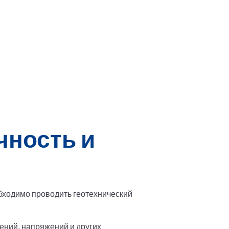
чность и
обходимо проводить геотехнический
ений, напряжений и других