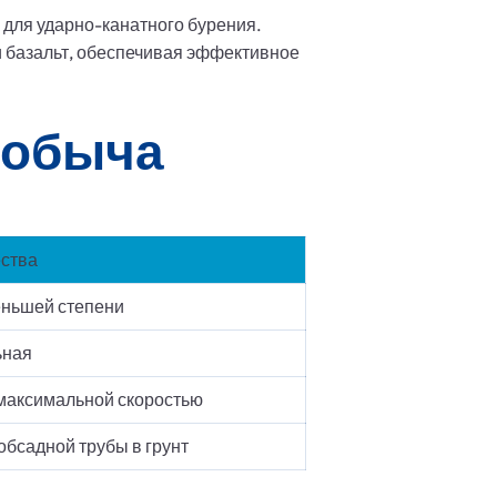
для ударно-канатного бурения.
и базальт, обеспечивая эффективное
добыча
ства
еньшей степени
ьная
 максимальной скоростью
обсадной трубы в грунт