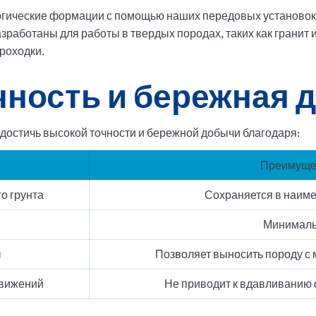
гические формации с помощью наших передовых установок 
работаны для работы в твердых породах, таких как гранит 
роходки.
чность и бережная 
достичь высокой точности и бережной добычи благодаря:
Преимуще
о грунта
Сохраняется в наим
Минимал
ы
Позволяет выносить породу с
движений
Не приводит к вдавливанию 