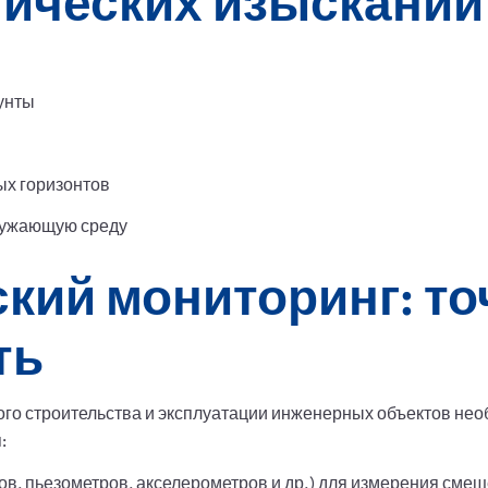
гических изысканий
унты
ых горизонтов
ружающую среду
кий мониторинг: то
ть
ого строительства и эксплуатации инженерных объектов не
:
ов, пьезометров, акселерометров и др.) для измерения смещ