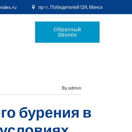
andex.ru
пр-т. Победителей 129, Минск
Обратный
Звонок
By
admin
го бурения в
 условиях