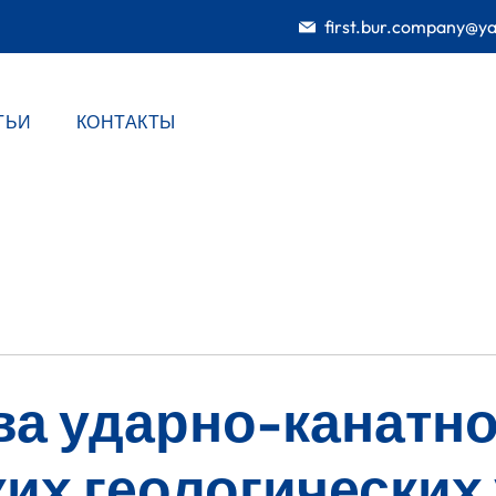
first.bur.company@y
ТЬИ
КОНТАКТЫ
а ударно-канатно
их геологических