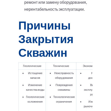
ремонт или замену оборудования,
нерентабельность эксплуатации.
Причины
Закрытия
Скважин
Геологические
Технические
Экономические
Истощение
Неисправность
Низкая
запасов
оборудования
доходность
Изменение
Повреждения
Высокие
качества воды
скважины
эксплуатационные
расходы
Геологические
Технологические
осложнения
ограничения
Изменение
рыночных условий