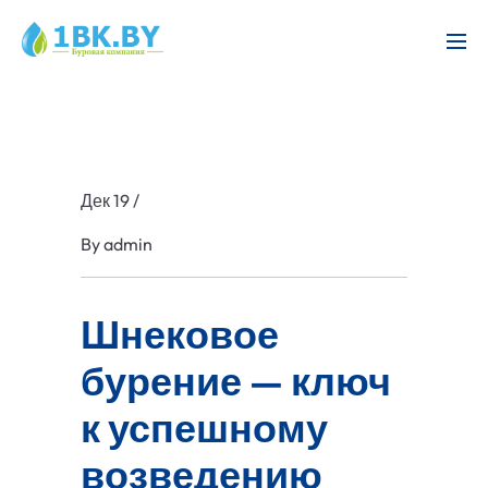
Дек 19
/
By
admin
Шнековое
бурение — ключ
к успешному
возведению