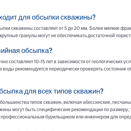
дходит для обсыпки скважины?
ыпки скважины составляет от 5 до 20 мм. Более мелкие фра
 крупные гранулы могут не обеспечивать достаточной порис
вийная обсыпка?
о составляет 10-15 лет в зависимости от геологических усл
 воды рекомендуется периодически проверять состояние о
бсыпка для всех типов скважин?
 большинства типов скважин, включая абиссинские, песчаны
важины могут быть специфические рекомендации по размеру, 
с профессиональным бурильщиком или инженером для опре