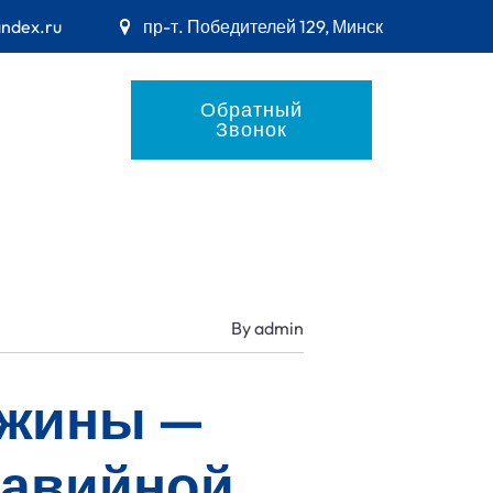
andex.ru
пр-т. Победителей 129, Минск
Обратный
Звонок
By
admin
ажины —
равийной