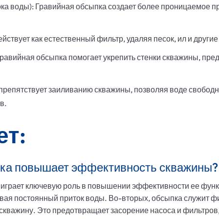
ока воды): Гравийная обсыпка создает более проницаемое п
йствует как естественный фильтр, удаляя песок, ил и други
Гравийная обсыпка помогает укрепить стенки скважины, пр
препятствует заиливанию скважины, позволяя воде свобод
в.
ет:
пка повышает эффективность скважины?
 играет ключевую роль в повышении эффективности ее фун
ивая постоянный приток воды. Во-вторых, обсыпка служит 
в скважину. Это предотвращает засорение насоса и фильтров