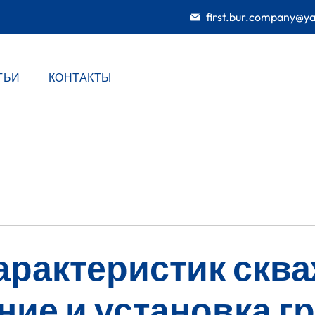
first.bur.company@y
ТЬИ
КОНТАКТЫ
арактеристик скв
ние и установка г