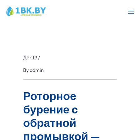
Дек 19
/
By
admin
Роторное
бурение с
обратной
промывкой —