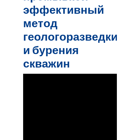
эффективный
метод
геологоразведки
и бурения
скважин