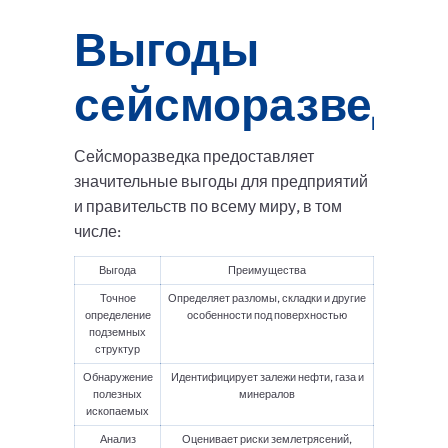
Выгоды
сейсморазведк
Сейсморазведка предоставляет
значительные выгоды для предприятий
и правительств по всему миру, в том
числе:
Выгода
Преимущества
Точное
Определяет разломы, складки и другие
определение
особенности под поверхностью
подземных
структур
Обнаружение
Идентифицирует залежи нефти, газа и
полезных
минералов
ископаемых
Анализ
Оценивает риски землетрясений,