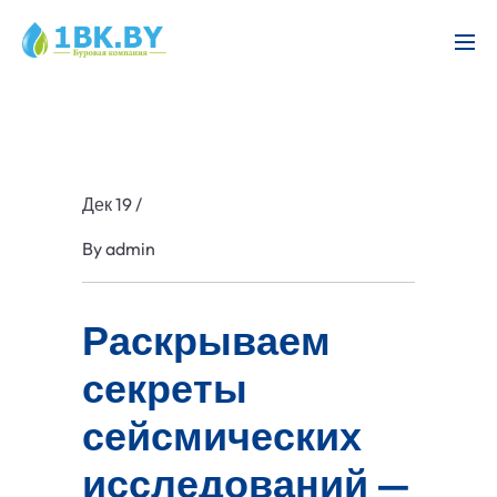
Дек 19
/
By
admin
Раскрываем
секреты
сейсмических
исследований —