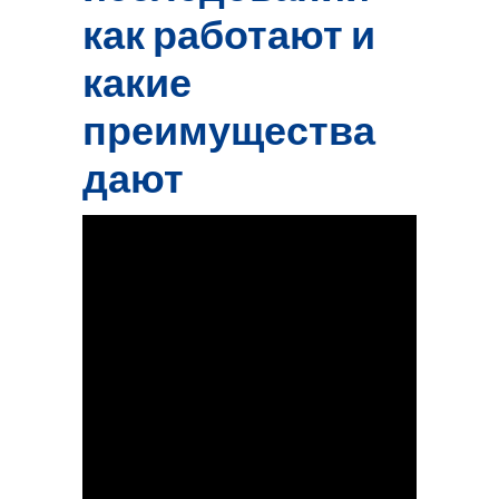
как работают и
какие
преимущества
дают