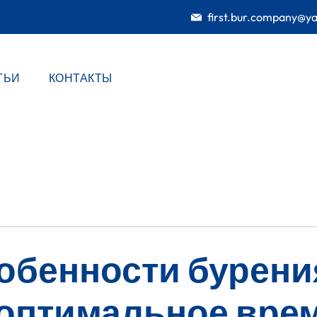
first.bur.company@y
ТЬИ
КОНТАКТЫ
обенности бурени
 оптимальное врем