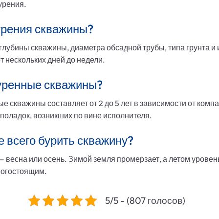
урения.
урения скважины?
глубины скважины, диаметра обсадной трубы, типа грунта и
т нескольких дней до недели.
буренные скважины?
е скважины составляет от 2 до 5 лет в зависимости от комп
поладок, возникших по вине исполнителя.
е всего бурить скважину?
 весна или осень. Зимой земля промерзает, а летом уровень
рогостоящим.
5/5 - (807 голосов)