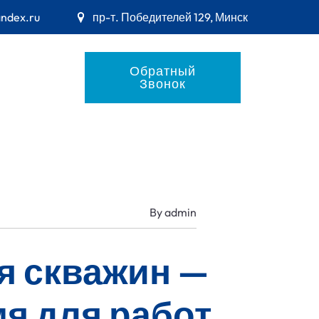
andex.ru
пр-т. Победителей 129, Минск
Обратный
Звонок
By
admin
я скважин —
я для работ