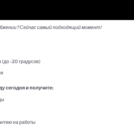
абжении? Сейчас самый подходящий момент!
(до -20 градусов)
ия
у сегодня и получите:
ды
антию на работы