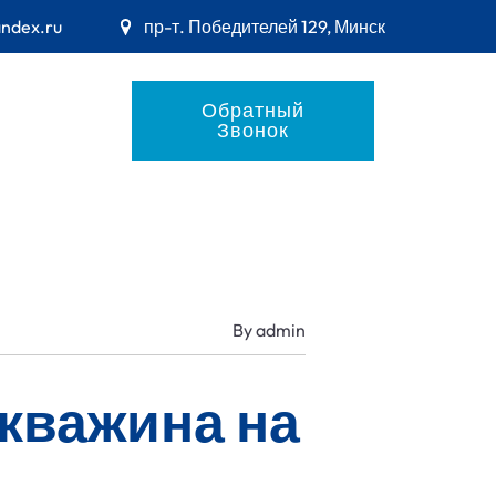
andex.ru
пр-т. Победителей 129, Минск
Обратный
Звонок
By
admin
кважина на