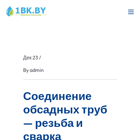
Дек 23
/
By
admin
Соединение
обсадных труб
— резьба и
сварка