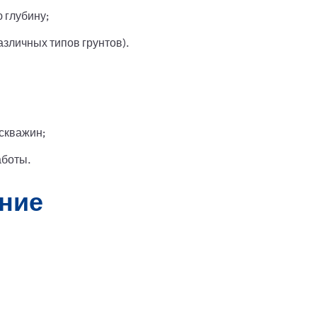
 глубину;
азличных типов грунтов).
скважин;
аботы.
ние
.