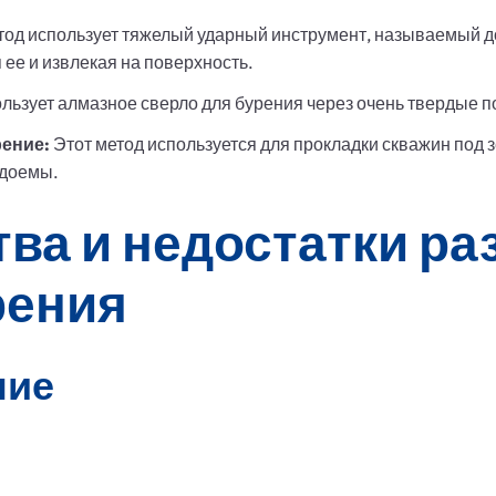
тод использует тяжелый ударный инструмент, называемый д
 ее и извлекая на поверхность.
льзует алмазное сверло для бурения через очень твердые по
ение:
Этот метод используется для прокладки скважин под 
одоемы.
ва и недостатки р
рения
ние