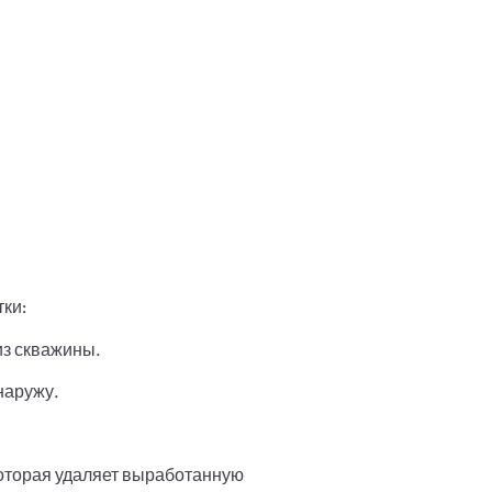
ки:
из скважины.
наружу.
которая удаляет выработанную