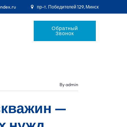
andex.ru
пр-т. Победителей 129, Минск
Обратный
Звонок
By
admin
скважин —
х нужд