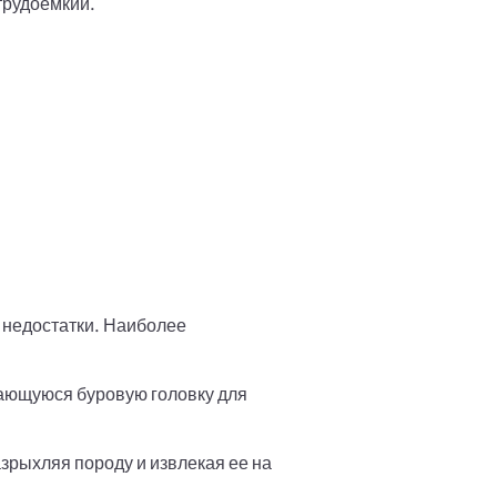
трудоемкий.
 недостатки. Наиболее
ающуюся буровую головку для
азрыхляя породу и извлекая ее на