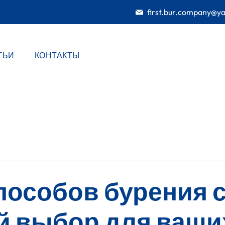
first.bur.company@y
ТЬИ
КОНТАКТЫ
пособов бурения 
 выбор для ваши