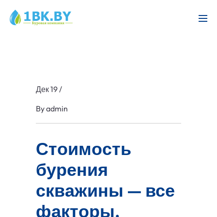
Дек 19
/
By
admin
Стоимость
бурения
скважины — все
факторы,