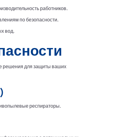
изводительность работников.
влениям по безопасности.
х вод.
пасности
ые решения для защиты ваших
)
отивопылевые респираторы.