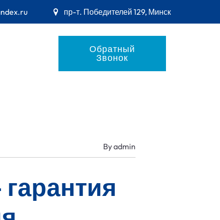
andex.ru
пр-т. Победителей 129, Минск
Обратный
Звонок
By
admin
 гарантия
ия