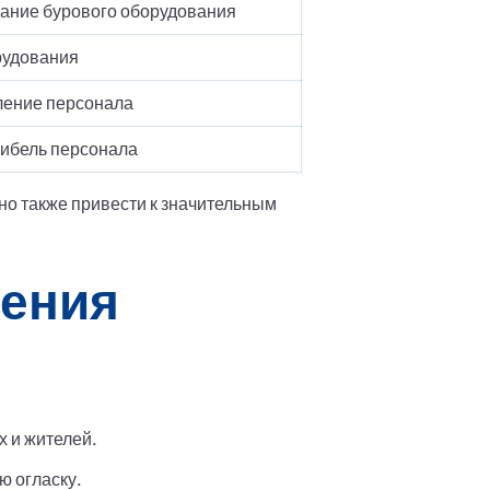
ание бурового оборудования
рудования
ление персонала
гибель персонала
 но также привести к значительным
рения
х и жителей.
 огласку.