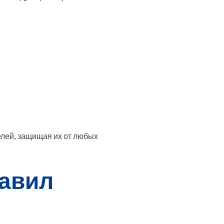
елей, защищая их от любых
авил