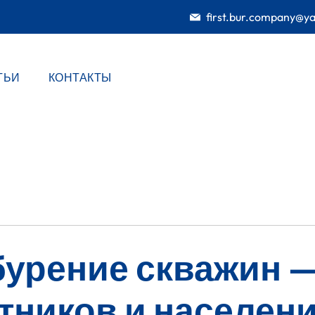
first.bur.company@y
ТЬИ
КОНТАКТЫ
бурение скважин —
тников и населен