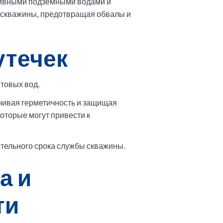
сивными подземными водами и
ки скважины, предотвращая обвалы и
утечек
товых вод.
чивая герметичность и защищая
оторые могут привести к
тельного срока службы скважины.
а и
ти