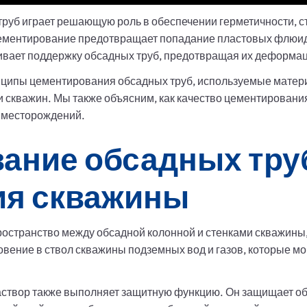
руб играет решающую роль в обеспечении герметичности, с
ементирование предотвращает попадание пластовых флюидо
ивает поддержку обсадных труб, предотвращая их деформа
ципы цементирования обсадных труб, используемые материа
и скважин. Мы также объясним, как качество цементировани
х месторождений.
ание обсадных тру
ия скважины
ространство между обсадной колонной и стенками скважины
вение в ствол скважины подземных вод и газов, которые мо
створ также выполняет защитную функцию. Он защищает об