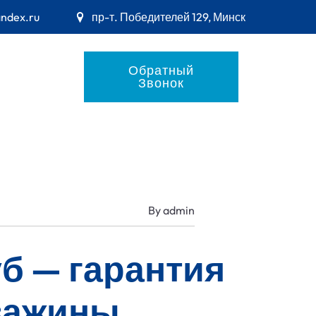
andex.ru
пр-т. Победителей 129, Минск
Обратный
Звонок
By
admin
б — гарантия
кважины