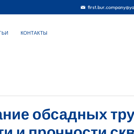
first.bur.company@y
ТЬИ
КОНТАКТЫ
ние обсадных тру
ти и прочности с