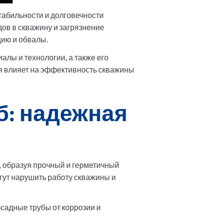
табильности и долговечности
в в скважину и загрязнение
цию и обвалы.
лы и технологии, а также его
я влияет на эффективность скважины
б: надежная
, образуя прочный и герметичный
гут нарушить работу скважины и
садные трубы от коррозии и