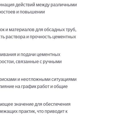
динация действий между различными
ростоев и повышении
к и материалов для обсадных труб,
ть раствора и прочность цементных
шивания и подачи цементных
простои, связанные с ручными
рисками и неотложными ситуациями
ияние на график работ и общие
ающее значение для обеспечения
ежащих практик, что приводит к