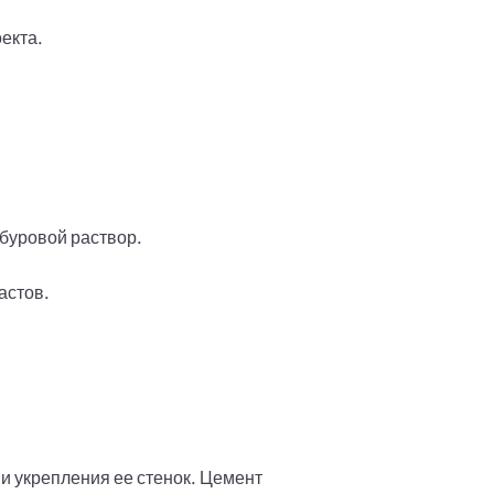
екта.
буровой раствор.
астов.
 укрепления ее стенок. Цемент