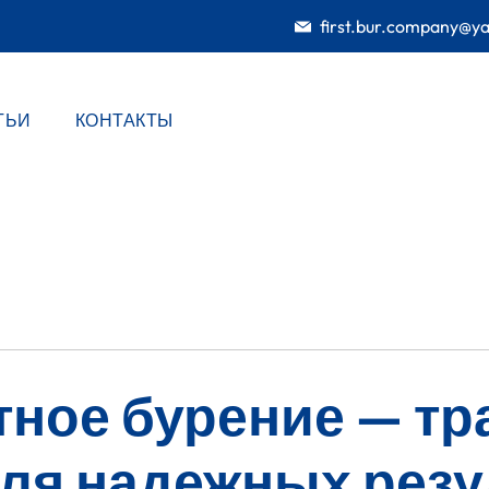
first.bur.company@y
ТЬИ
КОНТАКТЫ
тное бурение — т
для надежных резу