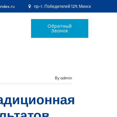
andex.ru
пр-т. Победителей 129, Минск
Обратный
Звонок
By
admin
радиционная
льтатов