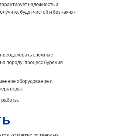
гарантирует надежность и
учите, будет чистой и без каких-
ю преодолевать сложные
на породу, процесс бурения
еменное оборудование и
терь воды.
 работы.
ть
тов, от мягких до твердых.