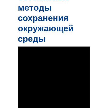
методы
сохранения
окружающей
среды