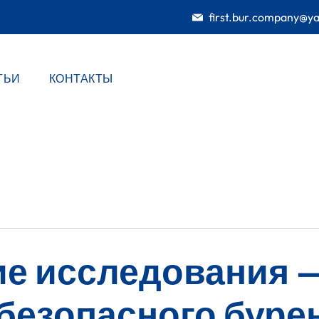
first.bur.company@y
ТЬИ
КОНТАКТЫ
ие исследования —
 безопасного буре