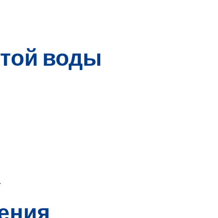
стой воды
.
ения