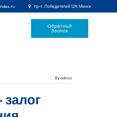
andex.ru
пр-т. Победителей 129, Минск
Обратный
Звонок
By
admin
 залог
ния